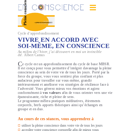
Pleine conscience
Skip
to
En Conscience
content
• INITIATION
• APPROFONDISSEMENT
• CYCLE SPÉCIFIQUE
Cycle d’approfondissement
VIVRE EN ACCORD AVEC
SOI-MÊME, EN CONSCIENCE
Au milieu de l’hiver, j’ai découvert en moi un invincible
été.
Albert Camus
C
e cycle est un approfondissement du cycle de base MBSR.
Il est conçu pour vous permettre d’intégrer davantage la pleine
conscience au sein de votre vie de tous les jours. Porté par la
force du groupe, vous vous sentirez plus confiant et plus
audacieux pour travailler sur vous-même, grandir
intérieurement et améliorer vos stratégies de résilience face à
l’adversité. Vous gérerez mieux vos émotions et agirez
conformément à
vos valeurs
afin de vous orienter vers une vie
épanouissante, riche et pleine de sens.
Le programme mêlera pratiques méditatives, étirements
corporels, brefs apports théoriques ainsi qu’échanges en
groupe et en duo.