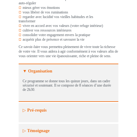
Au cours de ces séances, vous apprendrez à
utiliser la pleine conscience dans votre vie de tous les jours
accroître votre conscience corporelle afin de mieux vous
auto-réguler
mieux gérer vos émotions
vous libérer de vos ruminations
regarder avec lucidité vos vieilles habitudes et les
transformer
vivre en accord avec vos valeurs (votre refuge intérieur)
cultiver vos ressources intérieures
consolider votre engagement envers la pratique
acquérir plus de présence et savourer la vie
Ce savoir-faire vous permettra pleinement de vivre toute la richesse
de votre vie. Il vous aidera à agir conformément à vos valeurs afin de
vous orienter vers une vie épanouissante, riche et pleine de sens.
Organisation
Ce programme se donne tous les quinze jours, dans un cadre
sécurisé et soutenant. Il se compose de 8 séances d’une durée
de 2h30.