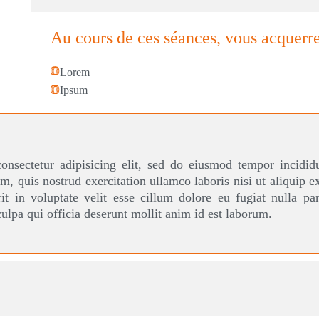
Au cours de ces séances, vous
Lorem
Ipsum
et, consectetur adipisicing elit, sed do eiusmod te
 veniam, quis nostrud exercitation ullamco laboris nis
henderit in voluptate velit esse cillum dolore eu fugi
nt in culpa qui officia deserunt mollit anim id est labo