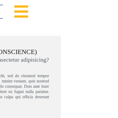
En Conscience
LEINE CONSCIENCE)
 amet, consectetur adipisicing?
 adipisicing elit, sed do eiusmod tempor
qua. Ut enim ad minim veniam, quis nostrud
ip ex ea commodo consequat. Duis aute irure
esse cillum dolore eu fugiat nulla pariatur.
oident, sunt in culpa qui officia deserunt