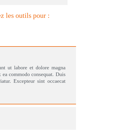
 acquerrez les outils pour :
mpor incididunt ut labore et dolore magna
i ut aliquip ex ea commodo consequat. Duis
at nulla pariatur. Excepteur sint occaecat
rum.